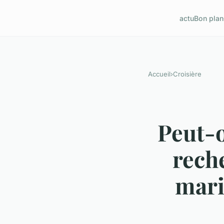
actu
Bon plan
Accueil
›
Croisière
Peut-o
rech
mari