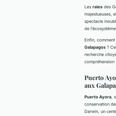
Les
raies
des Ga
majestueuses, e
spectacle inoub
de l’écosystème 
Enfin, comment
Galapagos
? Ces
recherche citoye
compréhension d
Puerto Ayor
aux Galap
Puerto Ayora
, 
conservation des
Darwin, un cent