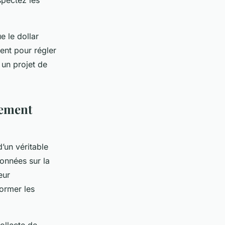
spectez les
e le dollar
ent pour régler
 un projet de
gement
d’un véritable
données sur la
eur
former les