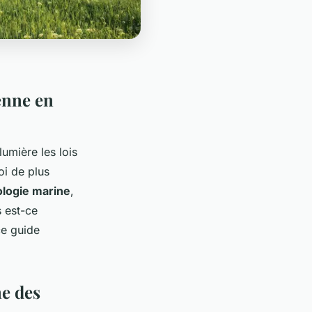
enne en
lumière les lois
oi de plus
ologie marine
,
 est-ce
ce guide
ne des