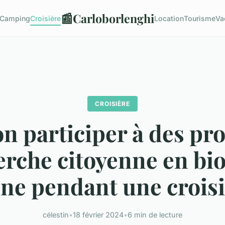
📰
Carloborlenghi
Camping
Croisière
Location
Tourisme
Va
CROISIÈRE
n participer à des pro
erche citoyenne en bio
ne pendant une croisi
célestin
•
18 février 2024
•
6 min de lecture