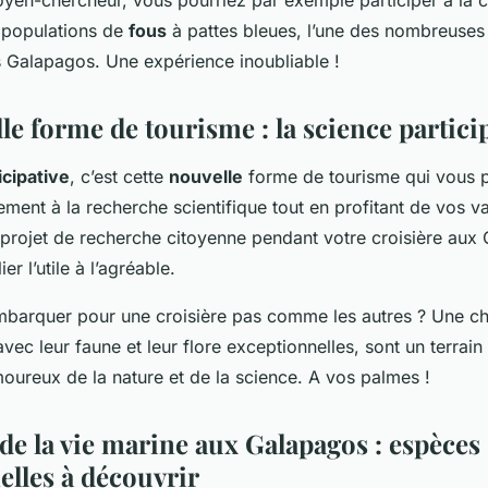
oyen-chercheur, vous pourriez par exemple participer à la c
 populations de
fous
à pattes bleues, l’une des nombreuse
Galapagos. Une expérience inoubliable !
e forme de tourisme : la science partici
icipative
, c’est cette
nouvelle
forme de tourisme qui vous 
ement à la recherche scientifique tout en profitant de vos 
n projet de recherche citoyenne pendant votre croisière aux
er l’utile à l’agréable.
embarquer pour une croisière pas comme les autres ? Une ch
vec leur faune et leur flore exceptionnelles, sont un terrain 
oureux de la nature et de la science. A vos palmes !
de la vie marine aux Galapagos : espèces
elles à découvrir