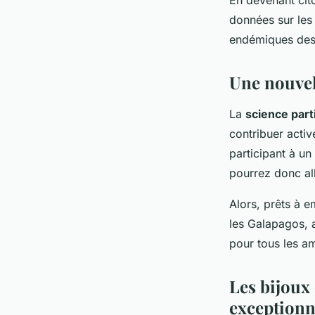
En devenant cit
données sur les
endémiques des 
Une nouvell
La
science part
contribuer activ
participant à u
pourrez donc alli
Alors, prêts à 
les Galapagos, a
pour tous les am
Les bijoux 
exceptionn