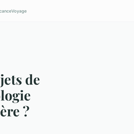
cance
Voyage
jets de
logie
ère ?