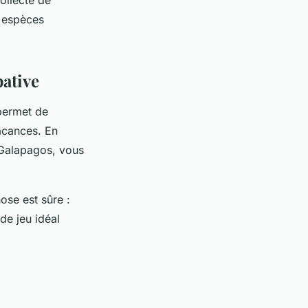
ollecte de
s espèces
pative
permet de
vacances. En
 Galapagos, vous
ose est sûre :
de jeu idéal