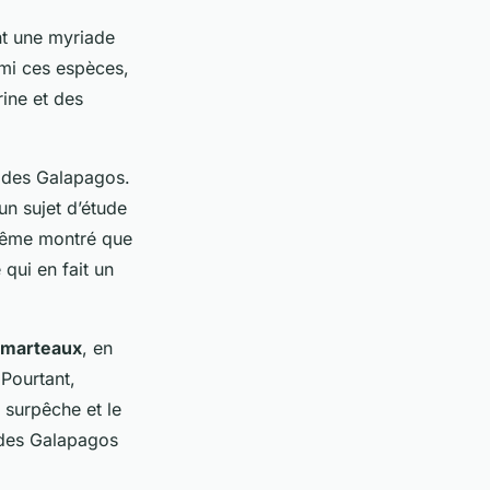
ant une myriade
rmi ces espèces,
rine et des
 des Galapagos.
un sujet d’étude
 même montré que
 qui en fait un
-marteaux
, en
 Pourtant,
 surpêche et le
s des Galapagos