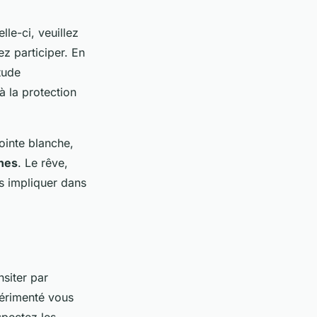
lle-ci, veuillez
z participer. En
tude
à la protection
ointe blanche,
ines
. Le rêve,
us impliquer dans
nsiter par
périmenté vous