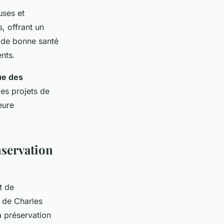
uses et
, offrant un
 de bonne santé
ents.
ue des
es projets de
eure
nservation
t de
e de Charles
a préservation