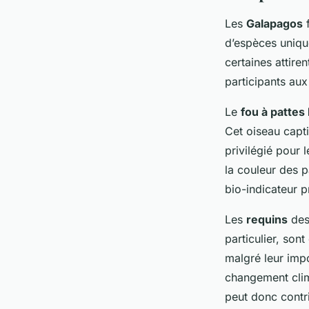
Les
Galapagos
f
d’espèces unique
certaines attire
participants aux
Le
fou à pattes
Cet oiseau capti
privilégié pour
la couleur des p
bio-indicateur p
Les
requins
des
particulier, son
malgré leur imp
changement clim
peut donc contri