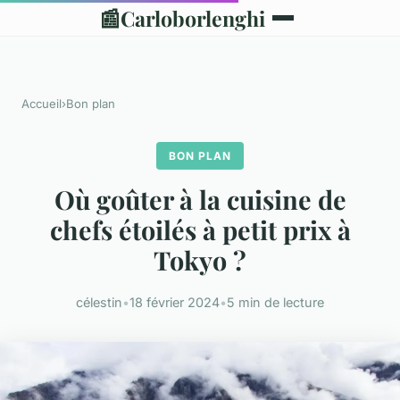
📰
Carloborlenghi
Accueil
›
Bon plan
BON PLAN
Où goûter à la cuisine de
chefs étoilés à petit prix à
Tokyo ?
célestin
•
18 février 2024
•
5 min de lecture