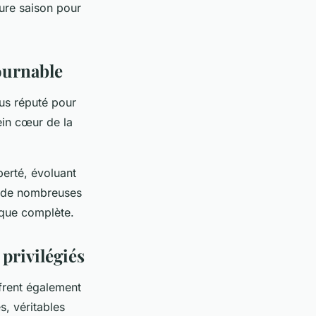
eure saison pour
ournable
lus réputé pour
ein cœur de la
berté, évoluant
ir de nombreuses
ique complète.
privilégiés
frent également
, véritables