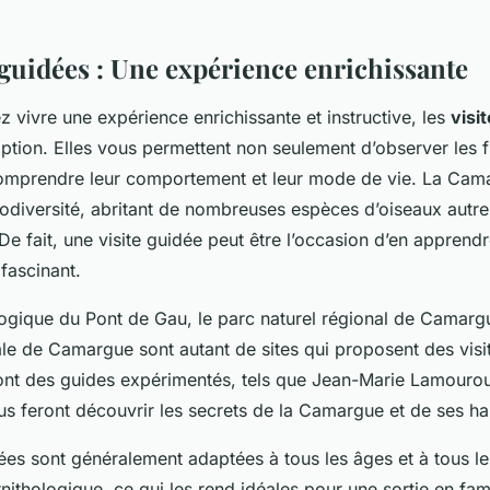
 guidées : Une expérience enrichissante
z vivre une expérience enrichissante et instructive, les
visi
ption. Elles vous permettent non seulement d’observer les 
omprendre leur comportement et leur mode de vie. La Cam
iodiversité, abritant de nombreuses espèces d’oiseaux autre
De fait, une visite guidée peut être l’occasion d’en apprend
fascinant.
logique du Pont de Gau, le parc naturel régional de Camargu
ale de Camargue sont autant de sites qui proposent des vis
ont des guides expérimentés, tels que Jean-Marie Lamourou
 feront découvrir les secrets de la Camargue et de ses hab
dées sont généralement adaptées à tous les âges et à tous l
ithologique, ce qui les rend idéales pour une sortie en fami