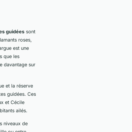
tes guidées
sont
flamants roses,
argue est une
s que les
re davantage sur
e et la réserve
ites guidées. Ces
x et Cécile
itants ailés.
es niveaux de
lle ou entre