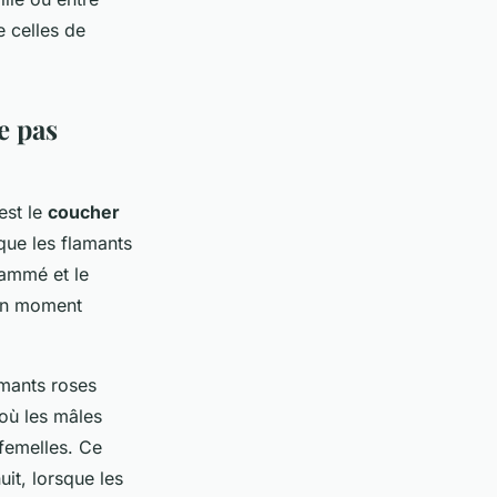
e celles de
e pas
est le
coucher
 que les flamants
lammé et le
 un moment
amants roses
 où les mâles
 femelles. Ce
it, lorsque les