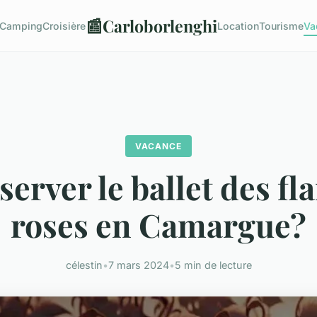
📰
Carloborlenghi
Camping
Croisière
Location
Tourisme
Va
VACANCE
erver le ballet des f
roses en Camargue?
célestin
•
7 mars 2024
•
5 min de lecture