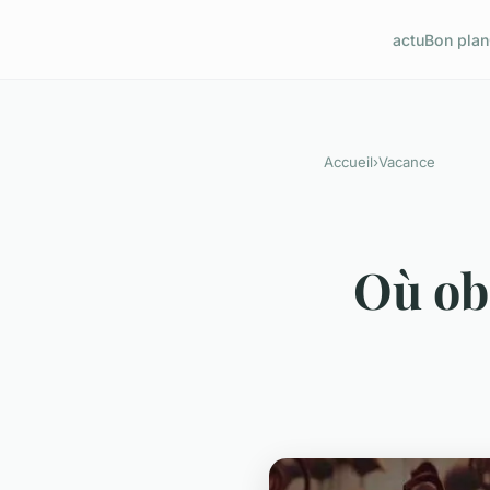
actu
Bon plan
Accueil
›
Vacance
Où obs