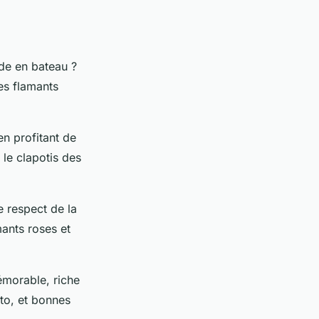
ade en bateau ?
es flamants
en profitant de
le clapotis des
e respect de la
mants roses et
émorable, riche
oto, et bonnes