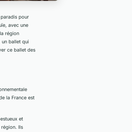
e paradis pour
uïe, avec une
la région
 un ballet qui
er ce ballet des
ironnementale
de la France est
estueux et
région. Ils