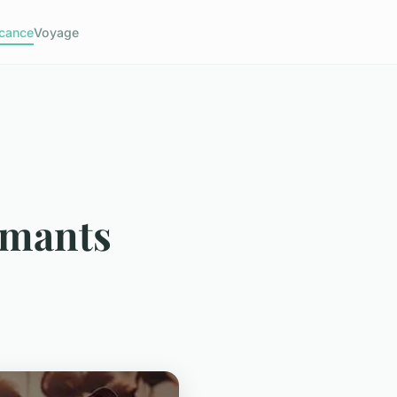
cance
Voyage
lamants